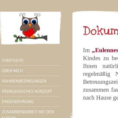
Dokum
Im
„Eulennes
Kindes zu be
STARTSEITE
Ihnen natür
ÜBER MICH
regelmäßig 
RAHMENBEDINGUNGEN
Betreuungszei
zusammen fass
PÄDAGOGISCHES KONZEPT
nach Hause g
EINGEWÖHNUNG
ZUSAMMENARBEIT MIT DEN