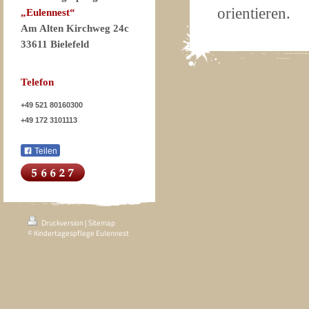
orientieren.
„Eulennest“
Am Alten Kirchweg 24c
33611 Bielefeld
Telefon
+49 521 80160300
+49 172 3101113
Teilen
Druckversion
|
Sitemap
© Kindertagespflege Eulennest