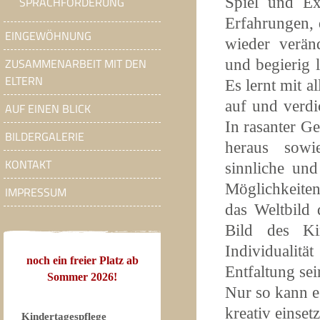
Spiel und Ex
SPRACHFÖRDERUNG
Erfahrungen, 
EINGEWÖHNUNG
wieder verän
ZUSAMMENARBEIT MIT DEN
und begierig 
ELTERN
Es lernt mit 
auf und verdi
AUF EINEN BLICK
In rasanter G
BILDERGALERIE
heraus sowie
KONTAKT
sinnliche un
Möglichkeite
IMPRESSUM
das Weltbild 
Bild des Ki
Individualit
noch ein freier Platz ab
Entfaltung se
Sommer 2026!
Nur so kann es
kreativ einse
Kindertagespflege