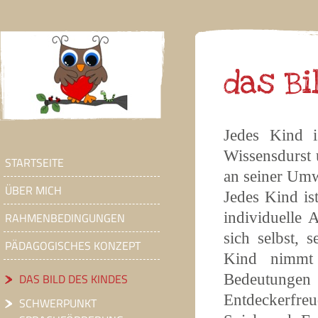
das Bi
Jedes Kind i
Wissensdurst 
STARTSEITE
an seiner Umw
ÜBER MICH
Jedes Kind is
individuelle 
RAHMENBEDINGUNGEN
sich selbst,
PÄDAGOGISCHES KONZEPT
Kind nimmt S
Bedeutungen 
DAS BILD DES KINDES
Entdeckerfreu
SCHWERPUNKT